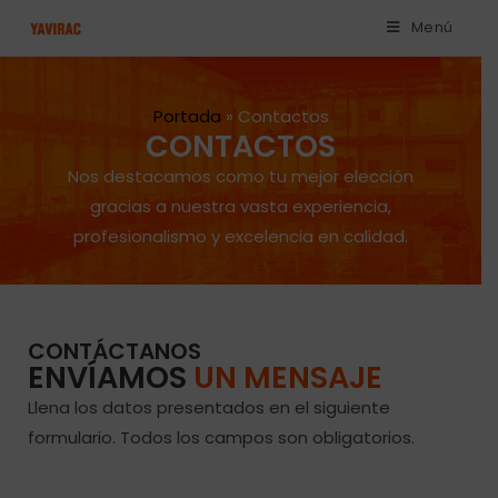
Menú
Portada
»
Contactos
CONTACTOS
Nos destacamos como tu mejor elección
gracias a nuestra vasta experiencia,
profesionalismo y excelencia en calidad.
CONTÁCTANOS
ENVÍAMOS
UN MENSAJE
Llena los datos presentados en el siguiente
formulario. Todos los campos son obligatorios.