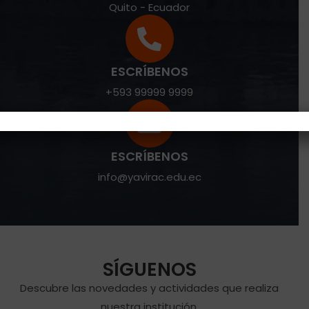
Quito - Ecuador
ESCRÍBENOS
+593 99999 9999
ESCRÍBENOS
info@yavirac.edu.ec
SÍGUENOS
Descubre las novedades y actividades que realiza
nuestra institución.