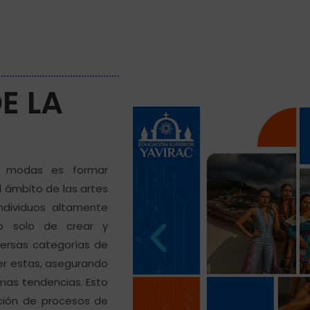
E LA
e modas es formar
 ámbito de las artes
ndividuos altamente
o solo de crear y
versas categorías de
er estas, asegurando
imas tendencias. Esto
ación de procesos de