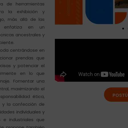
iva de herramientas
a la exhibición y
go, más allá de las
e enfatiza en un
cnicas ancestrales y
biente.
 moda centrándose en
ccionar prendas que
cisas y potenciar el
larmente en lo que
ronaje. Fomentar una
ntral, maximizando el
POSTÚ
sponsabilidad ética,
o y la confección de
idades individuales y
 e industriales que
 Se propone también