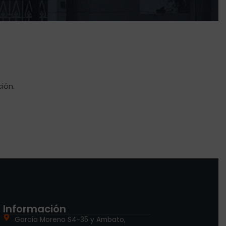
ión.
Información
García Moreno S4-35 y Ambato,