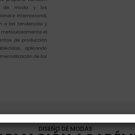
ias de moda y los
onal e internacional,
n a las tendencias y
ar meticulosamente el
mentos de producción
lecidas, aplicando
mercialización de los
DISEÑO DE MODAS