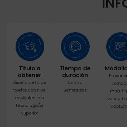
IN
Título a
Tiempo de
Modali
obtener
duración
Presenci
Diseñador/a de
Cuatro
Jornad
Modas con nivel
Semestres
matutin
equivalente a
vespertin
Tecnólogo/a
noctur
Superior