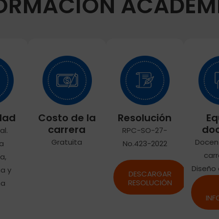
FORMACIÓN
ACADÉM
dad
Costo de la
Resolución
Eq
carrera
do
al.
RPC-SO-27-
Gratuita
Docen
a
No.423-2022
car
a,
Diseño
a y
DESCARGAR
RESOLUCIÓN
na
IN