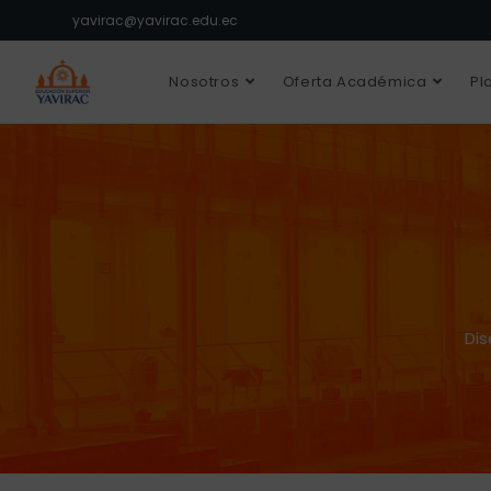
yavirac@yavirac.edu.ec
Nosotros
Oferta Académica
Pl
Dis